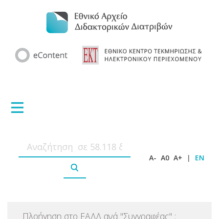
A-
A0
A+
|
EN
Πλοήγηση στο ΕΑΔΔ ανά
"
Συγγραφέας
"
: