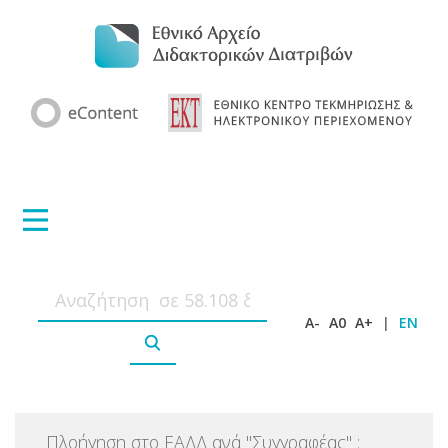
A-
A0
A+
|
EN
Πλοήγηση στο ΕΑΔΔ ανά
"
Συγγραφέας
"
: