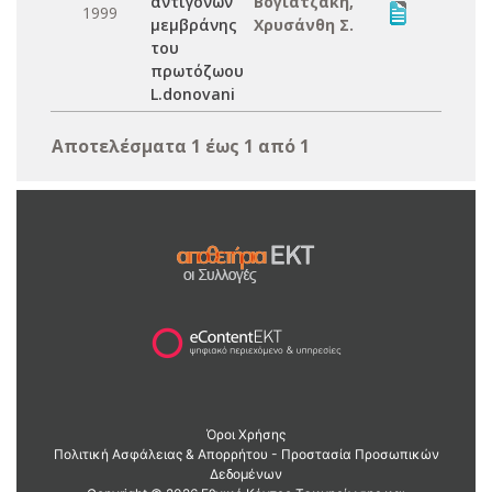
αντιγόνων
Βογιατζάκη,
1999
μεμβράνης
Χρυσάνθη Σ.
του
πρωτόζωου
L.donovani
Αποτελέσματα 1 έως 1 από 1