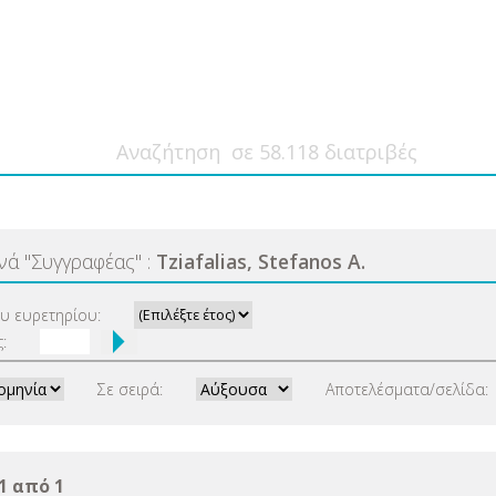
ανά
"
Συγγραφέας
"
:
Tziafalias, Stefanos A.
ου ευρετηρίου:
:
Σε σειρά:
Αποτελέσματα/σελίδα:
1 από 1