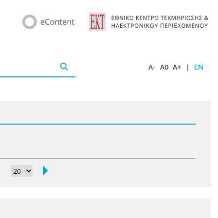
A-
A0
A+
|
EN