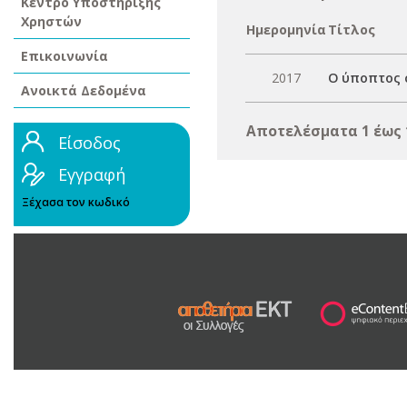
Κέντρο Υποστήριξης
Χρηστών
Ημερομηνία
Τίτλος
Επικοινωνία
2017
Ο ύποπτος σ
Ανοικτά Δεδομένα
Αποτελέσματα 1 έως 
Είσοδος
Εγγραφή
Ξέχασα τον κωδικό