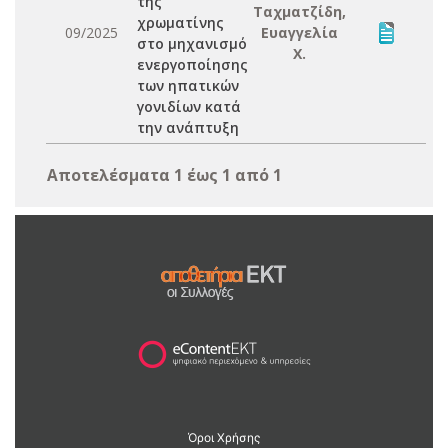
της
Ταχματζίδη,
χρωματίνης
09/2025
Ευαγγελία
στο μηχανισμό
Χ.
ενεργοποίησης
των ηπατικών
γονιδίων κατά
την ανάπτυξη
Αποτελέσματα 1 έως 1 από 1