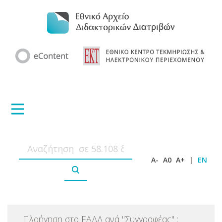
A-
A0
A+
|
EN
Πλοήγηση στο ΕΑΔΔ ανά
"
Συγγραφέας
"
: