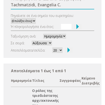
Tachmatzidi, Evangelia C.
Πηγαίνετε σε ένα σημείο του ευρετηρίου:
Ή πληκτρολογήστε ένα έτος:
Ταξινόμηση ανά:
Σε σειρά:
Αποτελέσματα/σελίδα:
Αποτελέσματα 1 έως 1 από 1
Κείμενο
Ημερομηνία
Τίτλος
Συγγραφέας
Διατριβής
Ο ρόλος της
τρισδιάστατης
αρχιτεκτονικής