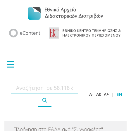
A-
A0
A+
|
EN
Πλοήγηση στο ΕΑΔΔ ανά
"
Συγγραφέας
"
: