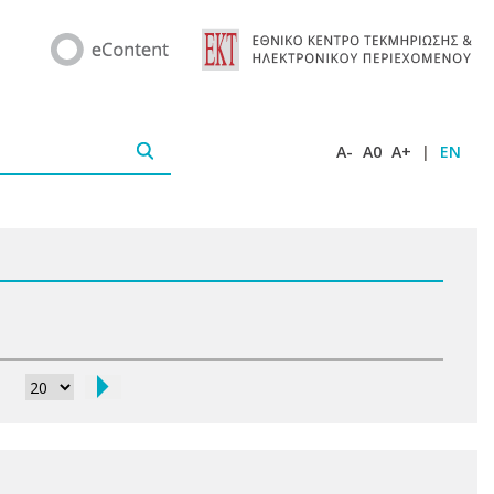
A-
A0
A+
|
EN