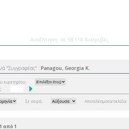
ανά
"
Συγγραφέας
"
:
Panagou, Georgia K.
ου ευρετηρίου:
:
Σε σειρά:
Αποτελέσματα/σελίδα:
1 από 1