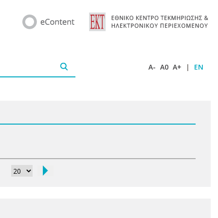
A-
A0
A+
|
EN