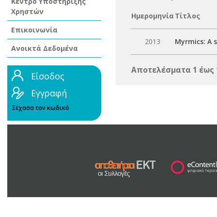
Κέντρο Υποστήριξης
Χρηστών
Ημερομηνία
Τίτλος
Επικοινωνία
2013
Myrmics: A 
Ανοικτά Δεδομένα
Αποτελέσματα 1 έως 
Είσοδος
Εγγραφή
Ξέχασα τον κωδικό