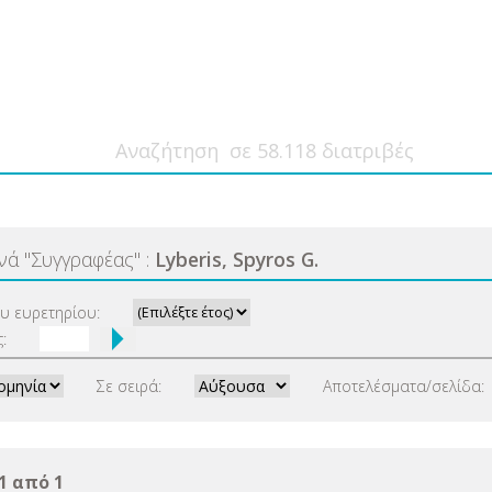
ανά
"
Συγγραφέας
"
:
Lyberis, Spyros G.
ου ευρετηρίου:
:
Σε σειρά:
Αποτελέσματα/σελίδα:
1 από 1