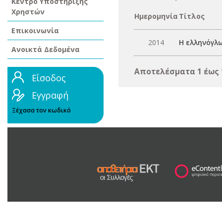
Κέντρο Υποστήριξης
Χρηστών
Ημερομηνία
Τίτλος
Επικοινωνία
2014
Η ελληνόγλω
Ανοικτά Δεδομένα
Αποτελέσματα 1 έως 
Είσοδος
Εγγραφή
Ξέχασα τον κωδικό