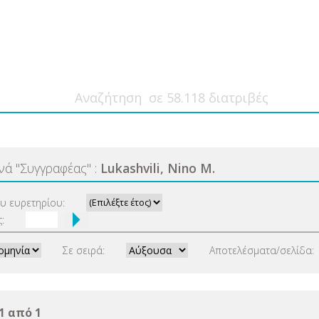
ανά
"
Συγγραφέας
"
:
Lukashvili, Nino M.
ου ευρετηρίου:
:
Σε σειρά:
Αποτελέσματα/σελίδα:
1 από 1