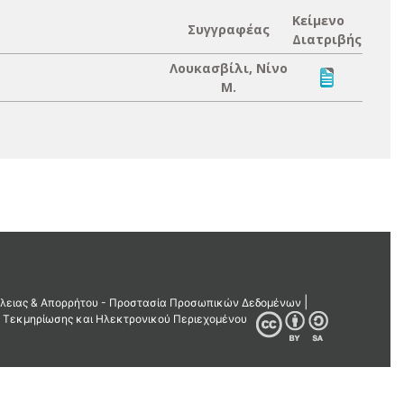
Κείμενο
Συγγραφέας
Διατριβής
Λουκασβίλι, Νίνο
Μ.