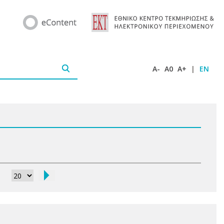
A-
A0
A+
|
EN