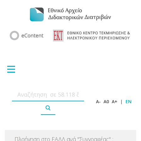
A-
A0
A+
|
EN
Πλοήγηση στο ΕΑΔΔ ανά
"
Συγγραφέας
"
: