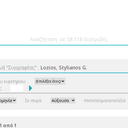
ανά
"
Συγγραφέας
"
:
Lozios, Stylianos G.
ου ευρετηρίου:
:
Σε σειρά:
Αποτελέσματα/σελίδα:
1 από 1