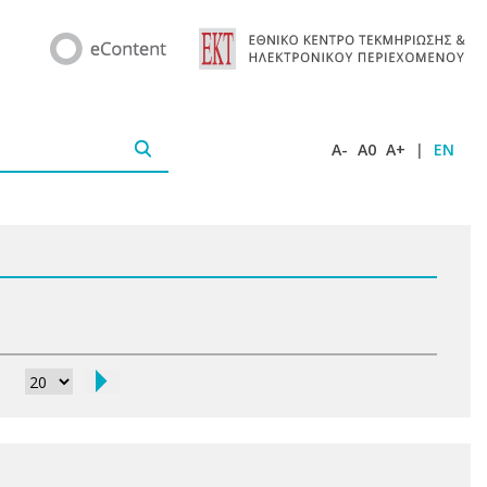
A-
A0
A+
|
EN