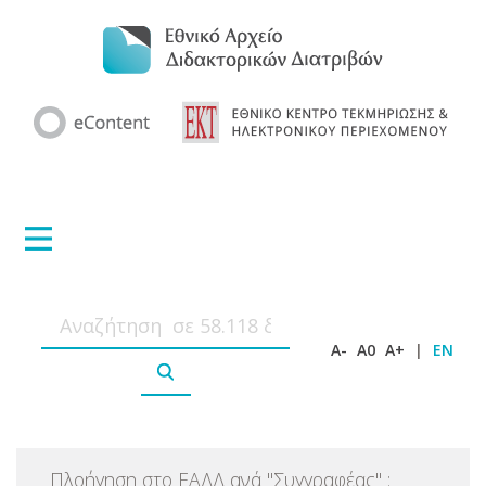
A-
A0
A+
|
EN
Πλοήγηση στο ΕΑΔΔ ανά
"
Συγγραφέας
"
: