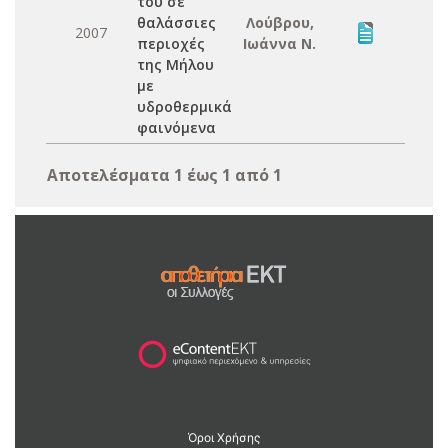
του σε
θαλάσσιες
Λούβρου,
2007
περιοχές
Ιωάννα Ν.
της Μήλου
με
υδροθερμικά
φαινόμενα
Αποτελέσματα 1 έως 1 από 1