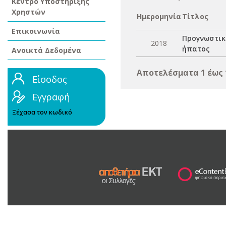
Κέντρο Υποστήριξης
Χρηστών
Ημερομηνία
Τίτλος
Επικοινωνία
Προγνωστικ
2018
ήπατος
Ανοικτά Δεδομένα
Αποτελέσματα 1 έως 
Είσοδος
Εγγραφή
Ξέχασα τον κωδικό