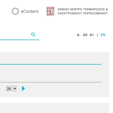
A-
A0
A+
|
EN