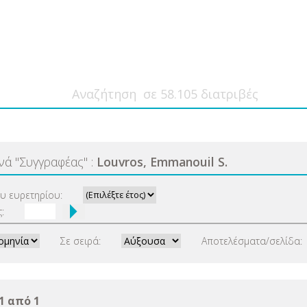
ανά
"
Συγγραφέας
"
:
Louvros, Emmanouil S.
ου ευρετηρίου:
:
Σε σειρά:
Αποτελέσματα/σελίδα:
1 από 1