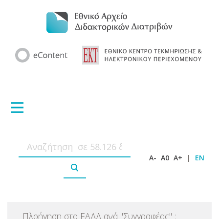
A-
A0
A+
|
EN
Πλοήγηση στο ΕΑΔΔ ανά
"
Συγγραφέας
"
: