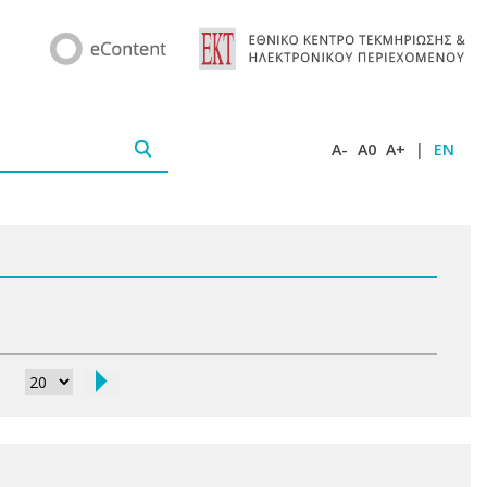
A-
A0
A+
|
EN