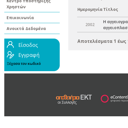
Κέντρο Υποστήριξης
Χρηστών
Ημερομηνία
Τίτλος
Επικοινωνία
Η αγγειογρ
2002
αγγειοπλασ
Ανοικτά Δεδομένα
Αποτελέσματα 1 έως 
Είσοδος
Εγγραφή
Ξέχασα τον κωδικό