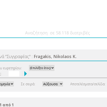
ανά
"
Συγγραφέας
"
:
Fragakis, Nikolaos K.
ου ευρετηρίου:
:
Σε σειρά:
Αποτελέσματα/σελίδα:
1 από 1