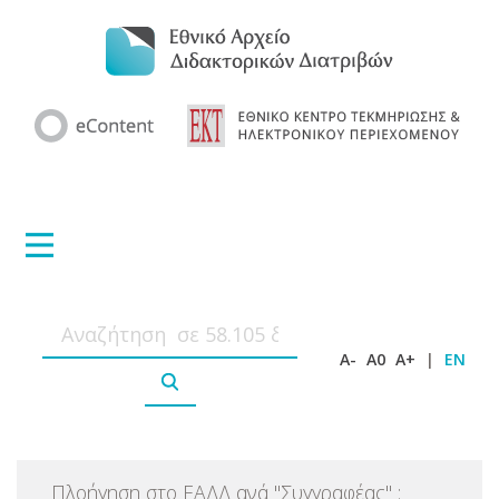
A-
A0
A+
|
EN
Πλοήγηση στο ΕΑΔΔ ανά
"
Συγγραφέας
"
: