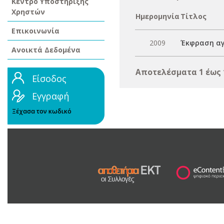
Κέντρο Υποστήριξης
Χρηστών
Ημερομηνία
Τίτλος
Επικοινωνία
2009
Έκφραση αγ
Ανοικτά Δεδομένα
Αποτελέσματα 1 έως 
Είσοδος
Εγγραφή
Ξέχασα τον κωδικό