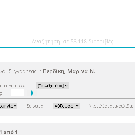
ανά
"
Συγγραφέας
"
:
Περδίκη, Μαρίνα Ν.
ου ευρετηρίου:
:
Σε σειρά:
Αποτελέσματα/σελίδα:
1 από 1