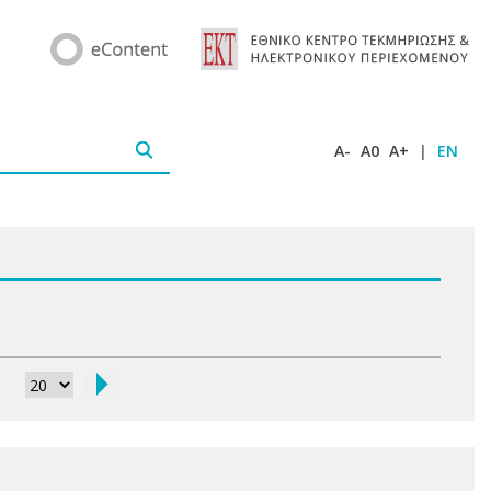
A-
A0
A+
|
EN