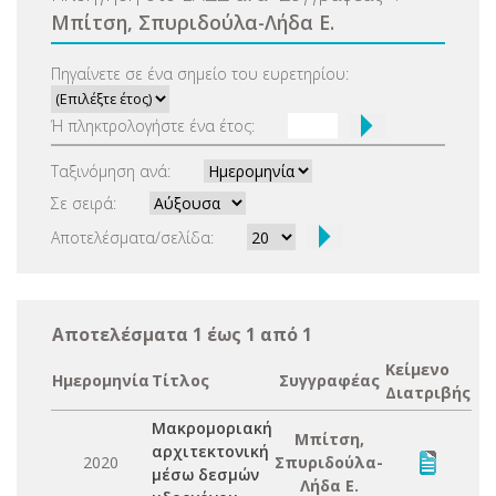
Μπίτση, Σπυριδούλα-Λήδα Ε.
Πηγαίνετε σε ένα σημείο του ευρετηρίου:
Ή πληκτρολογήστε ένα έτος:
Ταξινόμηση ανά:
Σε σειρά:
Αποτελέσματα/σελίδα:
Αποτελέσματα 1 έως 1 από 1
Κείμενο
Ημερομηνία
Τίτλος
Συγγραφέας
Διατριβής
Μακρομοριακή
Μπίτση,
αρχιτεκτονική
2020
Σπυριδούλα-
μέσω δεσμών
Λήδα Ε.