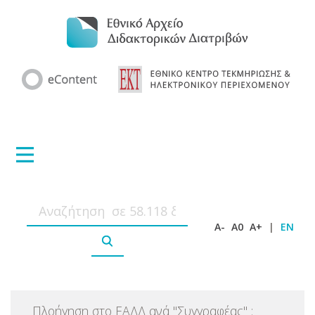
A-
A0
A+
|
EN
Πλοήγηση στο ΕΑΔΔ ανά
"
Συγγραφέας
"
: