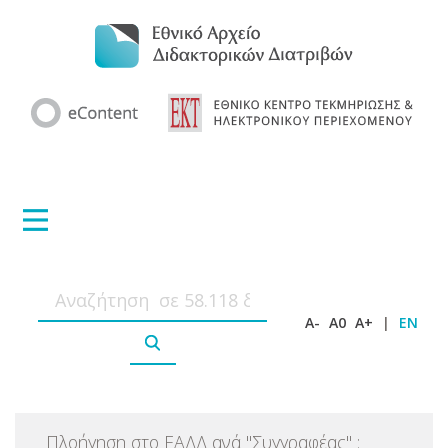
A-
A0
A+
|
EN
Πλοήγηση στο ΕΑΔΔ ανά
"
Συγγραφέας
"
: