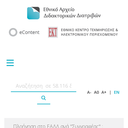
A-
A0
A+
|
EN
Πλοήγηση στο ΕΑΔΔ ανά
"
Συγγραφέας
"
: