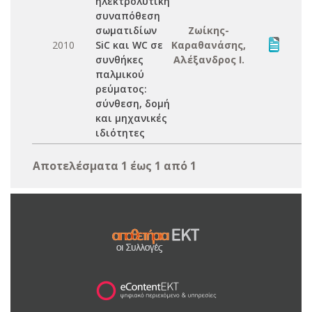
ηλεκτρολυτική
συναπόθεση
σωματιδίων
Ζωίκης-
2010
SiC και WC σε
Καραθανάσης,
συνθήκες
Αλέξανδρος Ι.
παλμικού
ρεύματος:
σύνθεση, δομή
και μηχανικές
ιδιότητες
Αποτελέσματα 1 έως 1 από 1