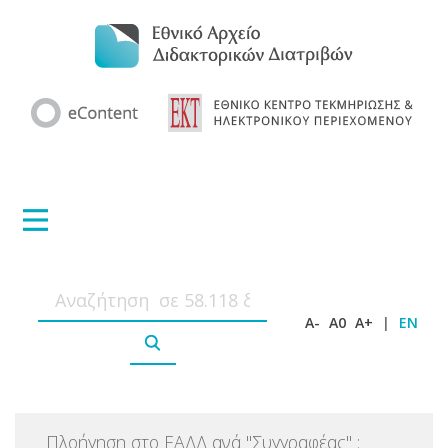
A-
A0
A+
|
EN
Πλοήγηση στο ΕΑΔΔ ανά
"
Συγγραφέας
"
: