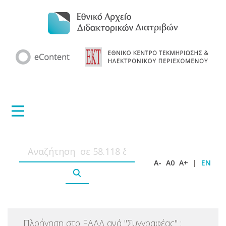
A-
A0
A+
|
EN
Πλοήγηση στο ΕΑΔΔ ανά
"
Συγγραφέας
"
: