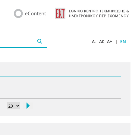
A-
A0
A+
|
EN