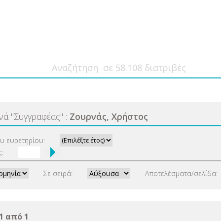
ανά
"
Συγγραφέας
"
:
Ζουρνάς, Χρήστος
ου ευρετηρίου:
:
Σε σειρά:
Αποτελέσματα/σελίδα:
1 από 1