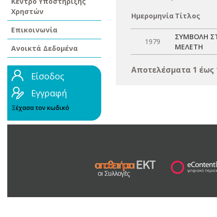
Κέντρο Υποστήριξης
Χρηστών
Ημερομηνία
Τίτλος
Επικοινωνία
ΣΥΜΒΟΛΗ Σ
1979
ΜΕΛΕΤΗ
Ανοικτά Δεδομένα
Αποτελέσματα 1 έως 
Είσοδος
Εγγραφή
Ξέχασα τον κωδικό