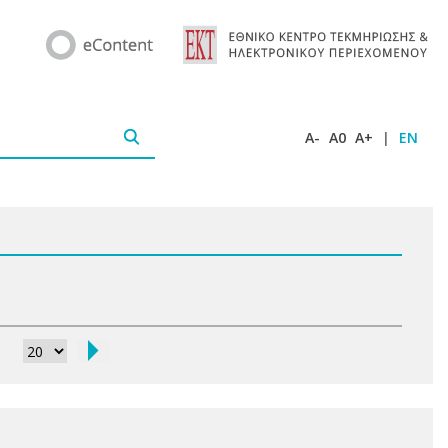
A-
A0
A+
|
EN