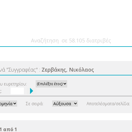
ανά
"
Συγγραφέας
"
:
Ζερβάκης, Νικόλαος
ου ευρετηρίου:
:
Σε σειρά:
Αποτελέσματα/σελίδα:
1 από 1