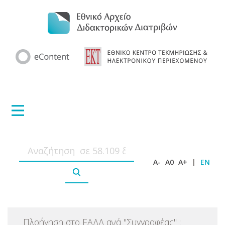
A-
A0
A+
|
EN
Πλοήγηση στο ΕΑΔΔ ανά
"
Συγγραφέας
"
: