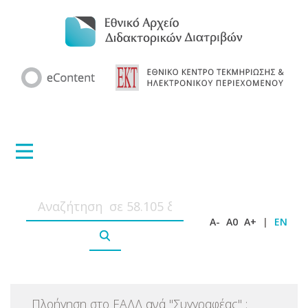
A-
A0
A+
|
EN
Πλοήγηση στο ΕΑΔΔ ανά
"
Συγγραφέας
"
: