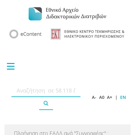
A-
A0
A+
|
EN
Πλοήγηση στο ΕΑΔΔ ανά
"
Συγγραφέας
"
: