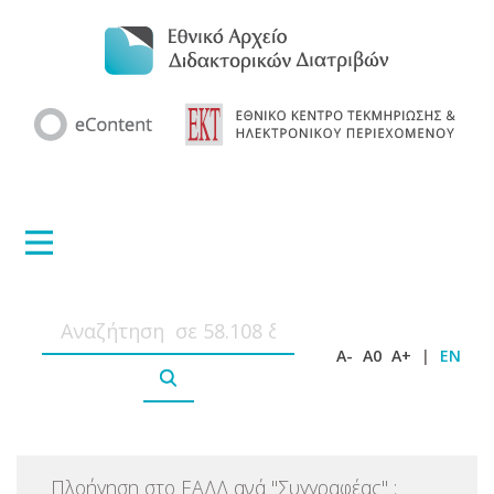
A-
A0
A+
|
EN
Πλοήγηση στο ΕΑΔΔ ανά
"
Συγγραφέας
"
: