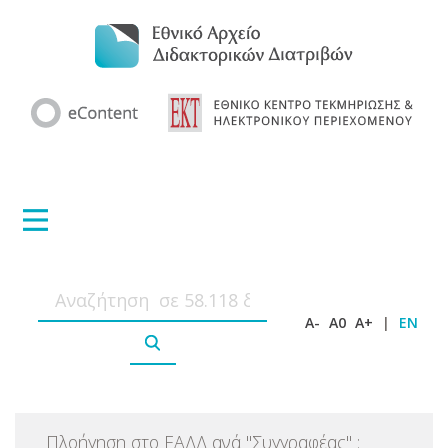
A-
A0
A+
|
EN
Πλοήγηση στο ΕΑΔΔ ανά
"
Συγγραφέας
"
: