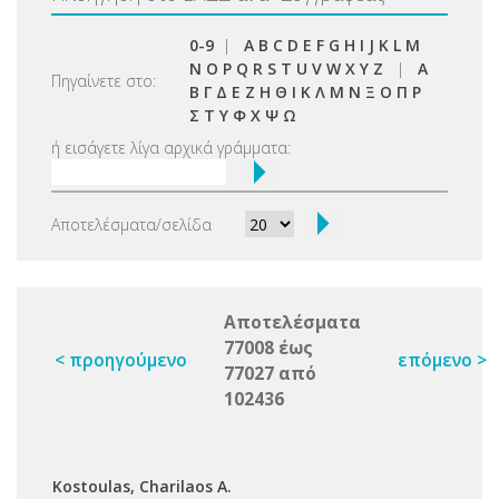
0-9
|
A
B
C
D
E
F
G
H
I
J
K
L
M
N
O
P
Q
R
S
T
U
V
W
X
Y
Z
|
Α
Πηγαίνετε στο:
Β
Γ
Δ
Ε
Ζ
Η
Θ
Ι
Κ
Λ
Μ
Ν
Ξ
Ο
Π
Ρ
Σ
Τ
Υ
Φ
Χ
Ψ
Ω
ή εισάγετε λίγα αρχικά γράμματα:
Αποτελέσματα/σελίδα
Αποτελέσματα
77008 έως
< προηγούμενο
επόμενο >
77027 από
102436
Kostoulas, Charilaos A.