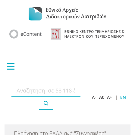
A-
A0
A+
|
EN
Πλοήγηση στο ΕΑΔΔ ανά
"
Συγγραφέας
"