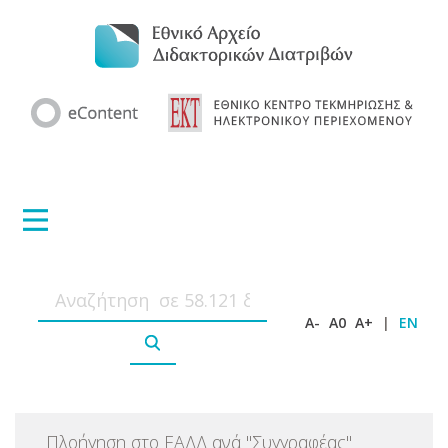
A-
A0
A+
|
EN
Πλοήγηση στο ΕΑΔΔ ανά
"
Συγγραφέας
"