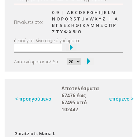
0-9
|
A
B
C
D
E
F
G
H
I
J
K
L
M
N
O
P
Q
R
S
T
U
V
W
X
Y
Z
|
Α
Πηγαίνετε στο:
Β
Γ
Δ
Ε
Ζ
Η
Θ
Ι
Κ
Λ
Μ
Ν
Ξ
Ο
Π
Ρ
Σ
Τ
Υ
Φ
Χ
Ψ
Ω
ή εισάγετε λίγα αρχικά γράμματα:
Αποτελέσματα/σελίδα
Αποτελέσματα
67476 έως
< προηγούμενο
επόμενο >
67495 από
102442
Garatzioti, Maria I.