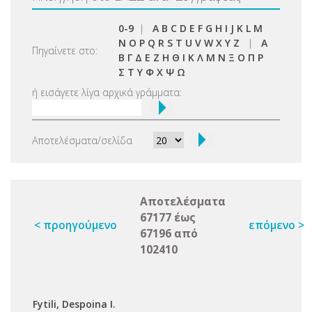
0-9
|
A
B
C
D
E
F
G
H
I
J
K
L
M
N
O
P
Q
R
S
T
U
V
W
X
Y
Z
|
Α
Πηγαίνετε στο:
Β
Γ
Δ
Ε
Ζ
Η
Θ
Ι
Κ
Λ
Μ
Ν
Ξ
Ο
Π
Ρ
Σ
Τ
Υ
Φ
Χ
Ψ
Ω
ή εισάγετε λίγα αρχικά γράμματα:
Αποτελέσματα/σελίδα
Αποτελέσματα
67177 έως
< προηγούμενο
επόμενο >
67196 από
102410
Fytili, Despoina I.