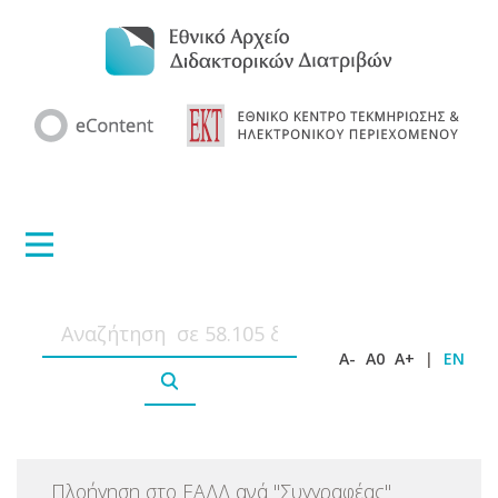
A-
A0
A+
|
EN
Πλοήγηση στο ΕΑΔΔ ανά
"
Συγγραφέας
"