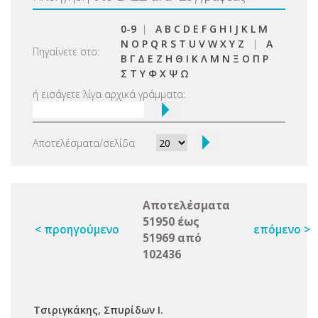
0-9
|
A
B
C
D
E
F
G
H
I
J
K
L
M
N
O
P
Q
R
S
T
U
V
W
X
Y
Z
|
Α
Πηγαίνετε στο:
Β
Γ
Δ
Ε
Ζ
Η
Θ
Ι
Κ
Λ
Μ
Ν
Ξ
Ο
Π
Ρ
Σ
Τ
Υ
Φ
Χ
Ψ
Ω
ή εισάγετε λίγα αρχικά γράμματα:
Αποτελέσματα/σελίδα
Αποτελέσματα
51950 έως
< προηγούμενο
επόμενο >
51969 από
102436
Τσιριγκάκης, Σπυρίδων Ι.