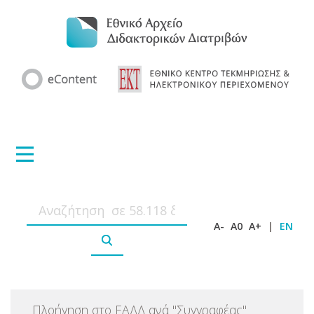
A-
A0
A+
|
EN
Πλοήγηση στο ΕΑΔΔ ανά
"
Συγγραφέας
"