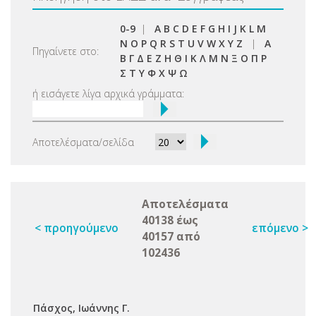
0-9
|
A
B
C
D
E
F
G
H
I
J
K
L
M
N
O
P
Q
R
S
T
U
V
W
X
Y
Z
|
Α
Πηγαίνετε στο:
Β
Γ
Δ
Ε
Ζ
Η
Θ
Ι
Κ
Λ
Μ
Ν
Ξ
Ο
Π
Ρ
Σ
Τ
Υ
Φ
Χ
Ψ
Ω
ή εισάγετε λίγα αρχικά γράμματα:
Αποτελέσματα/σελίδα
Αποτελέσματα
40138 έως
< προηγούμενο
επόμενο >
40157 από
102436
Πάσχος, Ιωάννης Γ.