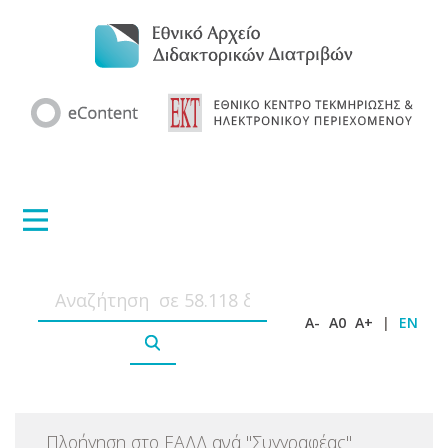
A-
A0
A+
|
EN
Πλοήγηση στο ΕΑΔΔ ανά
"
Συγγραφέας
"