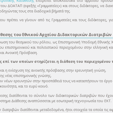
τρονικής Κατάθεσης
επιτρέπει αποκλειστικά στο αρμόδιο προσ
 του ΔΟΑΤΑΠ (εφεξής «Γραμματείες») και στους διδάκτορες, να διεκ
οδηγώντας τους στα διαδοχικά βήματά της.
 που πρέπει να γίνουν από τις Γραμματείες και τους διδάκτορες, γι
θεσης του Εθνικού Αρχείου Διδακτορικών Διατριβών
ρωση του θεσμικού του ρόλου, ως Επιστημονική Υποδομή Εθνικής Χ
ου επιστημονικού και πολιτιστικού περιεχομένου στην ελληνική κα
και Ανοικτή Πρόσβαση.
ς επί των οποίων στηρίζεται η διάθεση του περιεχομένου 
και η ενίσχυση της ανοικτής πρόσβασης στην ερευνητική γνώση,
ης νέας επιστημονικής γνώσης,
ων νέων ερευνητών στην προσπάθειά τους να καταστήσουν το έργο 
κοινότητα, και το ευρύ κοινό.
εσης διατίθενται το σύνολο των διδακτορικών διατριβών που έχο
ύστημα Διάθεσης αναπτύσσεται με εσωτερική τεχνογνωσία του ΕΚΤ.
 διατριβών διατίθενται μεταδεδομένα, ήτοι στοιχεία τα οποία τις 