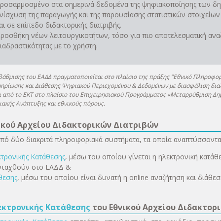
ροσαρμοσμένο στα σημερινά δεδομένα της ψηφιακοποίησης των δ
νίσχυση της παραγωγής και της παρουσίασης στατιστικών στοιχείων
αι σε επίπεδο διδακτορικής διατριβής.
ροσθήκη νέων λειτουργικοτήτων, τόσο για πιο αποτελεσματική αναζ
ιαδραστικότητας με το χρήστη.
βάθμισης του ΕΑΔΔ πραγματοποιείται στο πλαίσιο της πράξης "Εθνικό Πληροφορ
ρίωσης και Διάθεσης Ψηφιακού Περιεχομένου & Δεδομένων με διασφάλιση διαλε
 από το ΕΚΤ στο πλαίσιο του Επιχειρησιακού Προγράμματος «Μεταρρύθμιση Δη
ακής Ανάπτυξης και εθνικούς πόρους.
ικού Αρχείου Διδακτορικών Διατριβών
πό δύο διακριτά πληροφοριακά συστήματα, τα οποία αναπτύσσονται
τρονικής Κατάθεσης
, μέσω του οποίου γίνεται η ηλεκτρονική κατάθ
ενταχθούν στο ΕΑΔΔ &
θεσης
, μέσω του οποίου είναι δυνατή η online αναζήτηση και διάθ
εκτρονικής Κατάθεσης
του Εθνικού Αρχείου Διδακτορ