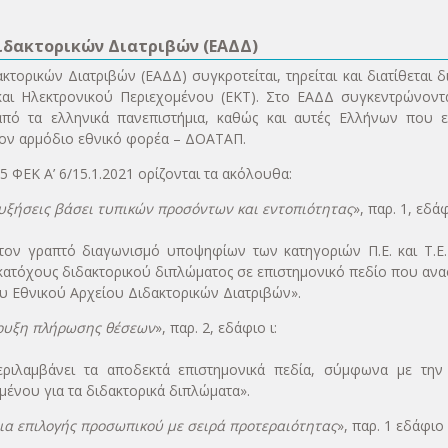
Διδακτορικών Διατριβών (ΕΑΔΔ)
κτορικών Διατριβών (ΕΑΔΔ) συγκροτείται, τηρείται και διατίθεται 
αι Ηλεκτρονικού Περιεχομένου (ΕΚΤ). Στο ΕΑΔΔ συγκεντρώνοντα
από τα ελληνικά πανεπιστήμια, καθώς και αυτές Ελλήνων που ε
ον αρμόδιο εθνικό φορέα – ΔΟΑΤΑΠ.
 ΦΕΚ Α’ 6/15.1.2021 ορίζονται τα ακόλουθα:
ξήσεις βάσει τυπικών προσόντων και εντοπιότητας
», παρ. 1, εδάφ
ον γραπτό διαγωνισμό υποψηφίων των κατηγοριών Π.Ε. και Τ.Ε.
 κατόχους διδακτορικού διπλώματος σε επιστημονικό πεδίο που α
ου Εθνικού Αρχείου Διδακτορικών Διατριβών».
ρυξη πλήρωσης θέσεων
», παρ. 2, εδάφιο ι:
ριλαμβάνει τα αποδεκτά επιστημονικά πεδία, σύμφωνα με την
μένου για τα διδακτορικά διπλώματα».
ια επιλογής προσωπικού με σειρά προτεραιότητας
», παρ. 1 εδάφιο 