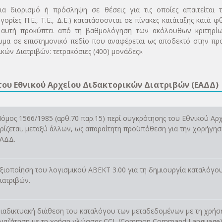
ια διορισμό ή πρόσληψη σε θέσεις για τις οποίες απαιτείται 
γορίες Π.Ε., Τ.Ε., Δ.Ε.) κατατάσσονται σε πίνακες κατάταξης κατ
 αυτή προκύπτει από τη βαθμολόγηση των ακόλουθων κριτηρίων: [
ωμα σε επιστημονικό πεδίο που αναφέρεται ως αποδεκτό στην π
κών Διατριβών: τετρακόσιες (400) μονάδες».
 του Εθνικού Αρχείου Διδακτορικών Διατριβών (ΕΑΔΔ)
όμος 1566/1985 (αρθ.70 παρ.15) περί συγκρότησης του Εθνικού Αρ
ρίζεται, μεταξύ άλλων, ως απαραίτητη προϋπόθεση για την χορήγη
ΑΔΔ.
ξιοποίηση του λογισμικού ΑΒΕΚΤ 3.00 για τη δημιουργία καταλόγο
ιατριβών.
ιαδικτυακή διάθεση του καταλόγου των μεταδεδομένων με τη χρήσ
ναζήτηση με τη χρήση γλώσσας CCL (Common Command Language)