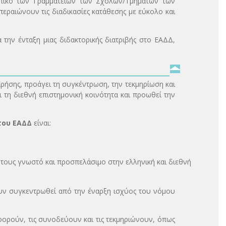
ωπικό των Γραμματειών των Σχολών/Τμημάτων των
περαιώνουν τις διαδικασίες κατάθεσης με εύκολο και
α την ένταξη μιας διδακτορικής διατριβής στο ΕΑΔΔ,
ρήσης, προάγει τη συγκέντρωση, την τεκμηρίωση και
ι τη διεθνή επιστημονική κοινότητα και προωθεί την
του ΕΑΔΔ
είναι:
τους γνωστό και προσπελάσιμο στην ελληνική και διεθνή
υν συγκεντρωθεί από την έναρξη ισχύος του νόμου
αφορούν, τις συνοδεύουν και τις τεκμηριώνουν, όπως