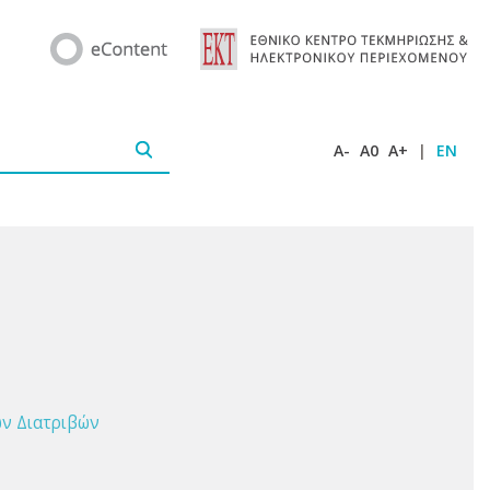
A-
A0
A+
|
EN
ών Διατριβών