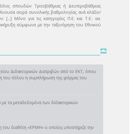
τίτλος σπουδών Τριτοβάθμιας ή Δευτεροβάθμιας
ά φθίνουσα σειρά συνολικής βαθμολογίας ανά κλάδο/
...] Μόνο για τις κατηγορίες Π.Ε. και Τ.Ε.: αα.
ροκήρυξη σύμφωνα με την ταξινόμηση του Εθνικού
χείου Διδακτορικών Διατριβών από το ΕΚΤ, όπου
ση του τίτλου η συμπλήρωση της φόρμας του
υ με τα μεταδεδομένα των διδακτορικών
η του διαθέτη «ΕΡΜΗ» ο οποίος υποστήριζε την
.