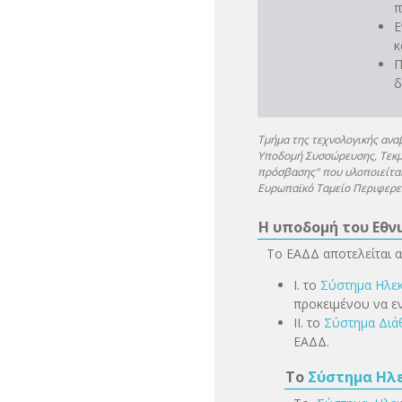
π
Ε
κ
Π
δ
Τμήμα της τεχνολογικής ανα
Υποδομή Συσσώρευσης, Τεκμη
πρόσβασης" που υλοποιείται
Ευρωπαϊκό Ταμείο Περιφερει
Η υποδομή του Εθν
Το ΕΑΔΔ αποτελείται α
I. το
Σύστημα Ηλεκ
προκειμένου να 
II. το
Σύστημα Διά
ΕΑΔΔ.
Το
Σύστημα Ηλ