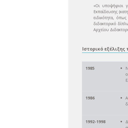
«Οι υποψήφιοι γ
Εκπαίδευσης (κατη
ειδικότητα, όπως
διδακτορικό δίπλ
Αρχείου Διδακτορι
Ιστορικό εξέλιξης
1985
Ν
ο
Ε
1986
Α
δ
1992-1998
Δ
α