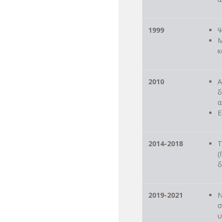
1999
Ψ
Μ
κ
2010
Α
δ
α
Ε
2014-2018
Τ
(
δ
2019-2021
Ν
σ
υ