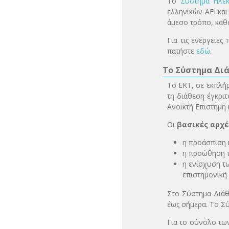
Το
Σύστημα Ηλεκ
ελληνικών ΑΕΙ και
άμεσο τρόπο, καθ
Για τις ενέργειες
πατήστε
εδώ
.
Το Σύστημα Διά
Το ΕΚΤ, σε εκπλή
τη διάθεση έγκριτ
Ανοικτή Επιστήμη 
Οι
βασικές αρχέ
η προάσπιση 
η προώθηση τ
η ενίσχυση τ
επιστημονική 
Στo Σύστημα Διάθ
έως σήμερα. Το Σ
Για το σύνολο των