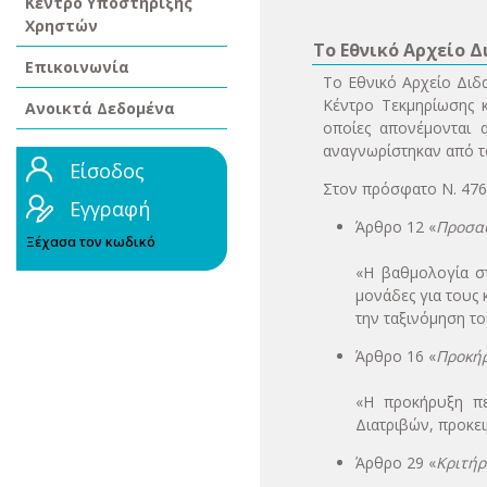
Κέντρο Υποστήριξης
Χρηστών
Το Εθνικό Αρχείο 
Επικοινωνία
Το Εθνικό Αρχείο Διδα
Κέντρο Τεκμηρίωσης κ
Ανοικτά Δεδομένα
οποίες απονέμονται 
αναγνωρίστηκαν από τ
Είσοδος
Στον πρόσφατο Ν. 4765
Εγγραφή
Άρθρο 12 «
Προσαυ
Ξέχασα τον κωδικό
«Η βαθμολογία στ
μονάδες για τους
την ταξινόμηση τ
Άρθρο 16 «
Προκή
«Η προκήρυξη πε
Διατριβών, προκει
Άρθρο 29 «
Κριτήρ