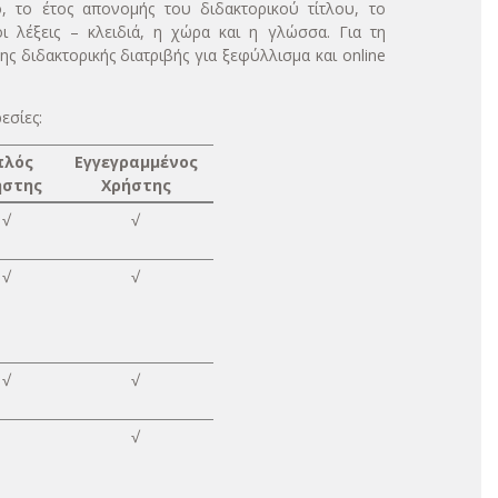
, το έτος απονομής του διδακτορικού τίτλου, το
ι λέξεις – κλειδιά, η χώρα και η γλώσσα. Για τη
ς διδακτορικής διατριβής για ξεφύλλισμα και online
εσίες:
πλός
Εγγεγραμμένος
ήστης
Χρήστης
√
√
√
√
√
√
√